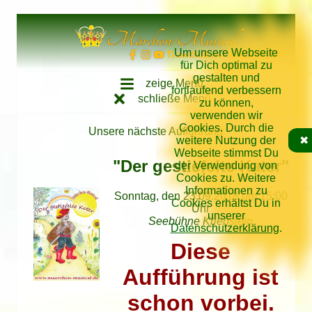
Direkt zum Inhalt springen
Märchen-Musical
Um unsere Webseite
Tickethotline: 034262/62640
für Dich optimal zu
gestalten und
zeige Menü
fortlaufend verbessern
schließe Menü
zu können,
verwenden wir
Cookies. Durch die
Unsere nächste Aufführung
weitere Nutzung der
✖
Webseite stimmst Du
"Der gestiefelte Kater"
der Verwendung von
Cookies zu. Weitere
Informationen zu
Sonntag, den 23.09.2018 um 15:00
Cookies erhältst Du in
Uhr
unserer
Seebühne Kriebstein
Datenschutzerklärung
.
Diese
Aufführung ist
schon vorbei.