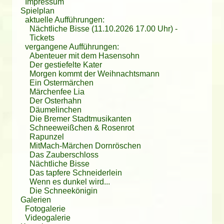
Impressum
mussten alle schmunzeln. Hinterher konnten sich alle
Spielplan
mit den Schauspielern unterhalten und Fotos schießen.
aktuelle Aufführungen:
Die Kinder durften auf der Wiese Eier suchen. Für uns
Nächtliche Bisse (11.10.2026 17.00 Uhr)
-
steht fest, wir kommen nächstes Jahr wieder, vielleicht
Tickets
zu " Das tapfere Schneiderlein" ? Vielen lieben Dank
vergangene Aufführungen:
für euere tolle Aufführung eure Jana Wyrembek aus
Abenteuer mit dem Hasensohn
Thalheim.
Der gestiefelte Kater
Morgen kommt der Weihnachtsmann
Ein Ostermärchen
Märchenfee Lia
Der Osterhahn
Däumelinchen
Die Bremer Stadtmusikanten
Schneeweißchen & Rosenrot
Rapunzel
MitMach-Märchen Dornröschen
Das Zauberschloss
Nächtliche Bisse
Das tapfere Schneiderlein
Wenn es dunkel wird...
Die Schneekönigin
Galerien
Fotogalerie
Videogalerie