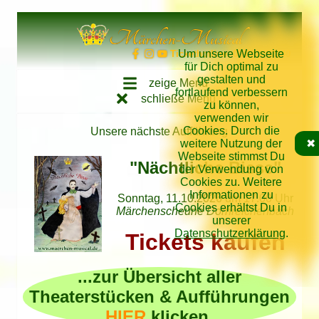
Direkt zum Inhalt springen
Märchen-Musical
Um unsere Webseite
Tickethotline: 034262/62640
für Dich optimal zu
gestalten und
zeige Menü
fortlaufend verbessern
schließe Menü
zu können,
verwenden wir
Cookies. Durch die
Unsere nächste Aufführung
weitere Nutzung der
✖
Webseite stimmst Du
"Nächtliche Bisse"
der Verwendung von
Cookies zu. Weitere
Informationen zu
Sonntag, 11.10.2026 um 17.00 Uhr
Cookies erhältst Du in
Märchenscheune Dornreichenbach
unserer
Datenschutzerklärung
.
Tickets kaufen
...zur Übersicht aller
Theaterstücken & Aufführungen
HIER
klicken.