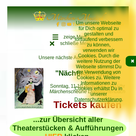
Direkt zum Inhalt springen
Märchen-Musical
Um unsere Webseite
Tickethotline: 034262/62640
für Dich optimal zu
gestalten und
zeige Menü
fortlaufend verbessern
schließe Menü
zu können,
verwenden wir
Cookies. Durch die
Unsere nächste Aufführung
weitere Nutzung der
✖
Webseite stimmst Du
"Nächtliche Bisse"
der Verwendung von
Cookies zu. Weitere
Informationen zu
Sonntag, 11.10.2026 um 17.00 Uhr
Cookies erhältst Du in
Märchenscheune Dornreichenbach
unserer
Datenschutzerklärung
.
Tickets kaufen
...zur Übersicht aller
Theaterstücken & Aufführungen