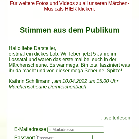
Für weitere Fotos und Videos zu all unseren Märchen-
Musicals HIER klicken.
Stimmen aus dem Publikum
Hallo liebe Darsteller,
erstmal ein dickes Lob. Wir leben jetzt 5 Jahre im
Lossatal und waren das erste mal bei euch in der
Märchenscheune. Es war mega. Bin total fasziniert was
ihr da macht und von dieser mega Scheune. Spitze!
Kathrin Schiffmann ,
am 10.04.2022 um 15.00 Uhr
Märchenscheune Dornreichenbach
...weiterlesen
Es war nicht nur eine Märchenaufführung für uns
Liebe Annegret, liebes Team, Es ist immer wieder
Tolles Ambiente, schöne Geschichte, wunderschöne
Hallo liebe Familie Morawe und hallo liebes
Eine rundum sehr schöne Veranstaltung für Kinder,
Sehr geehrtes Team der Naturbühne Dornreichenbach,
sondern ein Erlebnis besonderer Art. Die Kostüme
wunderschön mit euch zusammen das jeweilige
Kostüme und großartige Menschen. Vielen Dank dafür
Darstellerteam,
Eltern und Großeltern. Gemütlich und unterhaltsam.
nachdem ich gestern Ihre 10 Uhr Vorstellung in Böhlen
Mein Märchen Musical
Login:
E-Mailadresse
waren einzigartig und auch die Schauspieler haben
Musical zu erleben. Der Zusammenhalt und die
☺️
vielen vielen Dank für diese märchenhaften Stunden.
Tolle ( Laien) Schauspieler die echt Spaß verteilen und
mit meiner Enkelin besucht habe, ist es mir ein
Passwort