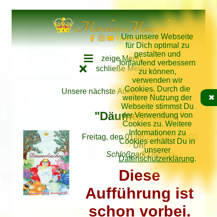
Direkt zum Inhalt springen
Märchen-Musical
Um unsere Webseite
Tickethotline: 034262/62640
für Dich optimal zu
gestalten und
zeige Menü
fortlaufend verbessern
schließe Menü
zu können,
verwenden wir
Cookies. Durch die
Unsere nächste Aufführung
weitere Nutzung der
✖
Webseite stimmst Du
"Däumelinchen"
der Verwendung von
Cookies zu. Weitere
Informationen zu
Freitag, den 01.06.2018 um 09:00
Cookies erhältst Du in
Uhr
unserer
Schloßpark Dahlen
Datenschutzerklärung
.
Diese
Aufführung ist
schon vorbei.