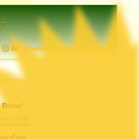
l
Tickethotline: 034262/62640
 Bisse"
 um 17.00 Uhr
nreichenbach
kaufen