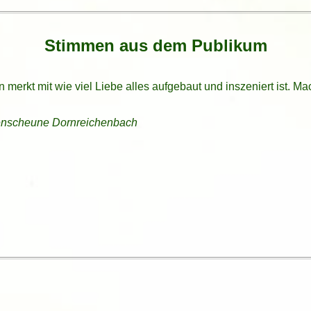
Stimmen aus dem Publikum
an merkt mit wie viel Liebe alles aufgebaut und inszeniert ist.
enscheune Dornreichenbach
llerteam,
n, dachte ich erst: Oh Gott, was tue ich mir hier an. Doch dann
üme waren einzigartig und auch die Schauspieler haben ihre Rolle
zur Aufführung "Der gestiefelte Kater". Alle 3, Papa, Mama und
an der Kriebsteintalsperre mit dem Stück " Der gestiefelte Kat
n) Schauspieler die echt Spaß verteilen und selbst
n. Die Abenteuer mit dem Hasensohn haben nicht nur unsere Enk
r gewesen. Ein Musical für Jung und Alt :)
nd es stand auch fest, dass wir 2024 wieder zu euch kommen. 
der! Hans und Marion Dröger
kommen SEHR gern wieder!!!! Jörg Blumenberg
hrem Spontanauftritt. Die Märchenscheune in Dornreichenbach v
auptdarsteller hat uns absolut mit begeistert. Ein kleiner Jung
om kleinen Conan, der die Rolle des gestiefelten Katers wirklic
 noch die Familie mitgebracht. Wieder hat es uns allen sehr gu
henscheune Dornreichenbach
ärchenscheune Dornreichenbach
t ganzem Herzen dabei und jeder Zuschauer merkt sofort, mit wie
igen können.
. :) Aber alle haben das wirklich toll gemacht. Hier werden au
stümen mitspielen oder ganz vorne einfach nur zuschauen. Die
Mal, wenn Fee Lia die Welt und unsere Herzen verzaubert.
tgespielt. Es war ein fantastischer Nachmittag und wir sehen 
n mir die Hühner auf der Stange gefallen, die hatten immer et