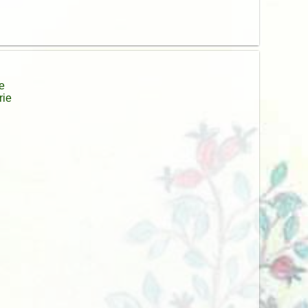
n klein wenig besser und bringt Kinderaugen zum
riki" gerufen. Wir mussten alle schmunzeln.
e Eier suchen. Für uns steht fest, wir kommen
 eure Jana Wyrembek aus Thalheim.
Lehmann, Opa Axel Hannah und Maus Sophie
e
rie