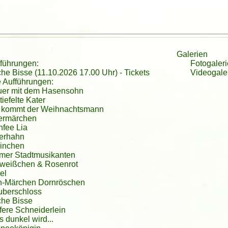
gesslichen Stunden. Macht diese Welt durch das was Ihr tut ei
!
mer wenn der Osterhahn ein Ei versteckt hat, hat er laut "kike
unterhalten und Fotos schießen. Die Kinder durften auf der Wies
serschloß Podelwitz
te Team (auch die vielen nicht sichtbaren Helfer)
Schneiderlein" ? Vielen lieben Dank für euere tolle Aufführung
Oma Karin 
schloß Podelwitz
chenscheune Dornreichenbach
rchenscheune Dornreichenbach
Galerien
fführungen:
Fotogaleri
che Bisse (11.10.2026 17.00 Uhr)
-
Tickets
Videogale
 Aufführungen:
uer mit dem Hasensohn
iefelte Kater
 kommt der Weihnachtsmann
ermärchen
fee Lia
erhahn
inchen
mer Stadtmusikanten
weißchen & Rosenrot
el
h-Märchen Dornröschen
uberschloss
che Bisse
fere Schneiderlein
 dunkel wird...