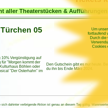
cht aller Theaterstücken & Aufführunge
 Türchen 05
Um unsere
fortlaufend
Durch die 
Verwendun
Cookies e
g 10% Vergünstigung auf
g für "Morgen kommt der
Den Gutschein gibt es nur heute. B
Kulturhaus Böhlen oder
du ihn bis Ende März 2024.
sical "Der Osterhahn" im
e sich dahinter verbrigende Aktion ist genau an diesem Tag gültig. Warenwerte