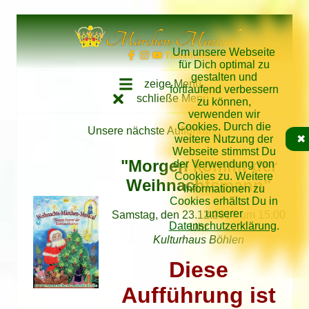
Direkt zum Inhalt springen
Märchen-Musical
Um unsere Webseite
Tickethotline: 034262/62640
für Dich optimal zu
gestalten und
zeige Menü
fortlaufend verbessern
schließe Menü
zu können,
verwenden wir
Cookies. Durch die
Unsere nächste Aufführung
weitere Nutzung der
✖
Webseite stimmst Du
"Morgen kommt der
der Verwendung von
Cookies zu. Weitere
Weihnachtsmann"
Informationen zu
Cookies erhältst Du in
unserer
Samstag, den 23.12.2017 um 15:00
Datenschutzerklärung
.
Uhr
Kulturhaus Böhlen
Diese
Aufführung ist