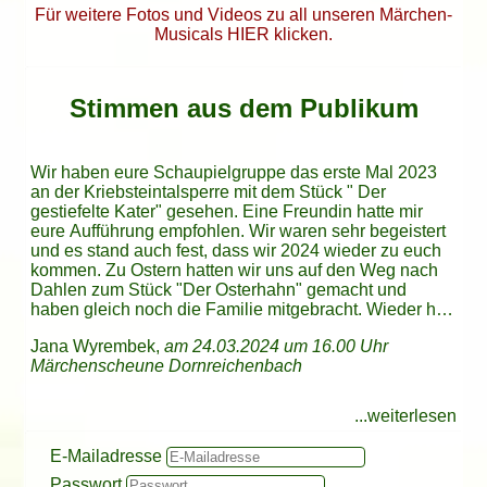
Für weitere Fotos und Videos zu all unseren Märchen-
Musicals HIER klicken.
Stimmen aus dem Publikum
Wir haben eure Schaupielgruppe das erste Mal 2023
an der Kriebsteintalsperre mit dem Stück " Der
gestiefelte Kater" gesehen. Eine Freundin hatte mir
eure Aufführung empfohlen. Wir waren sehr begeistert
und es stand auch fest, dass wir 2024 wieder zu euch
kommen. Zu Ostern hatten wir uns auf den Weg nach
Dahlen zum Stück "Der Osterhahn" gemacht und
haben gleich noch die Familie mitgebracht. Wieder hat
es uns allen sehr gut gefallen. Das Wetter hat
Jana Wyrembek,
am 24.03.2024 um 16.00 Uhr
mitgespielt, denn die Bühne war im Freien. Kinder
Märchenscheune Dornreichenbach
konnten in Mäuschenkostümen mitspielen oder ganz
vorne einfach nur zuschauen. Die Schauspieler hatten
tolle Kostüme an und auf der großen Bühne war immer
...weiterlesen
etwas los. Besonders haben mir die Hühner auf der
Es war nicht nur eine Märchenaufführung für uns
Hallo liebe Darsteller,
Es war ein wunderschönes Programm in zauberhaft
Es war ein märchenhafter Nachmittag mit meinen 3
Es war ein tolles & aufwendiges Programm. Wir alle
Liebe Annegret,
Stange gefallen, die hatten immer etwas zu gackern.
sondern ein Erlebnis besonderer Art. Die Kostüme
erstmal ein dickes Lob. Wir leben jetzt 5 Jahre im
dekoriertem Ambiente und ganz toller
kleinen Freundinnen am Sonntag in der
wir haben soeben das Stück gesehen und sind hellauf
Mein Märchen Musical
Login:
waren begeistert 👍
E-Mailadresse
Auch der Osterhahn, der dem Osterhasen mit Zahnweh
waren einzigartig und auch die Schauspieler haben
Lossatal und waren das erste mal bei euch in der
Bühnendekoration. Da steckt mega viel Liebe,
Märchenscheune zur Osteraufführung der Osterhahn.
begeistert. Toll was da auf die Bühne gezaubert wird
Passwort
geholfen hat, war klasse. Immer wenn der Osterhahn