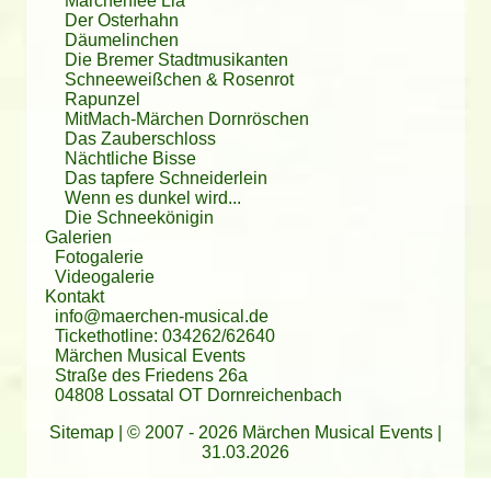
Märchenfee Lia
Der Osterhahn
Däumelinchen
Die Bremer Stadtmusikanten
Schneeweißchen & Rosenrot
Rapunzel
MitMach-Märchen Dornröschen
Das Zauberschloss
Nächtliche Bisse
Das tapfere Schneiderlein
Wenn es dunkel wird...
Die Schneekönigin
Galerien
Fotogalerie
Videogalerie
Kontakt
info@maerchen-musical.de
Tickethotline: 034262/62640
Märchen Musical Events
Straße des Friedens 26a
04808 Lossatal OT Dornreichenbach
Sitemap
| © 2007 - 2026 Märchen Musical Events |
31.03.2026