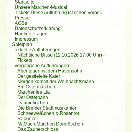
Startseite
Wir kommen auf jeden Fall wieder!
Auch das Wetter hat trotz kurzem Schauer super
Unsere Märchen-Musical
mitgespielt. Es war ein fantastischer Nachmittag und
Tickets
Diese Aufführung ist schon vorbei.
wir sehen uns auf jeden Fall zum Weihnachtsmärchen
Presse
in Böhlen wieder.
AGBs
Datenschutzerklärung
Häufige Fragen
Impressum
Spielplan
aktuelle Aufführungen:
Nächtliche Bisse (11.10.2026 17.00 Uhr)
-
Tickets
vergangene Aufführungen:
Abenteuer mit dem Hasensohn
Der gestiefelte Kater
Morgen kommt der Weihnachtsmann
Ein Ostermärchen
Märchenfee Lia
Der Osterhahn
Däumelinchen
Die Bremer Stadtmusikanten
Schneeweißchen & Rosenrot
Rapunzel
MitMach-Märchen Dornröschen
Das Zauberschloss