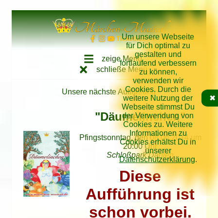
Direkt zum Inhalt springen
Märchen-Musical
Um unsere Webseite
Tickethotline: 034262/62640
für Dich optimal zu
gestalten und
zeige Menü
fortlaufend verbessern
schließe Menü
zu können,
verwenden wir
Cookies. Durch die
Unsere nächste Aufführung
weitere Nutzung der
✖
Webseite stimmst Du
"Däumelinchen"
der Verwendung von
Cookies zu. Weitere
Informationen zu
Pfingstsonntag, den 08.06.2014 um
Cookies erhältst Du in
20:00 Uhr
unserer
Schloßpark Dahlen
Datenschutzerklärung
.
Diese
Aufführung ist
schon vorbei.