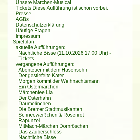
Unsere Märchen-Musical
freuen uns schon auf das nächste Mal, wenn Fee Lia
Ich wünsche dem Ensemble weiterhin viele gute und
sehen wir uns am 20.03.16 wieder in Leipzig. Bis dahin
Tickets
Diese Aufführung ist schon vorbei.
die Welt und unsere Herzen verzaubert.
gelungene Aufführungen, immer ein volles Haus und
schöne Weihnachten und einen guten Rutsch ins neue
Presse
Wir wünschen uns und euch noch viele dieser
von Herzen ein gutes, erholsames Weihnachtsfest!!!
Jahr.
AGBs
unvergesslichen Stunden. Macht diese Welt durch das
Bestimmt sehen wir uns im nächsten Jahr wieder.
In
Datenschutzerklärung
was Ihr tut ein klein wenig besser und bringt
Vorfreude darauf, freundliche Grüße aus Döbeln,
Häufige Fragen
Kinderaugen zum Leuchten.
Impressum
In diesem Sinne nochmals vielen Dank an das
Spielplan
gesamte Team (auch die vielen nicht sichtbaren Helfer)
aktuelle Aufführungen:
Oma Karin Lehmann, Opa Axel Hannah und Maus
Nächtliche Bisse (11.10.2026 17.00 Uhr)
-
Sophie
Tickets
vergangene Aufführungen:
Abenteuer mit dem Hasensohn
Der gestiefelte Kater
Morgen kommt der Weihnachtsmann
Ein Ostermärchen
Märchenfee Lia
Der Osterhahn
Däumelinchen
Die Bremer Stadtmusikanten
Schneeweißchen & Rosenrot
Rapunzel
MitMach-Märchen Dornröschen
Das Zauberschloss
Nächtliche Bisse