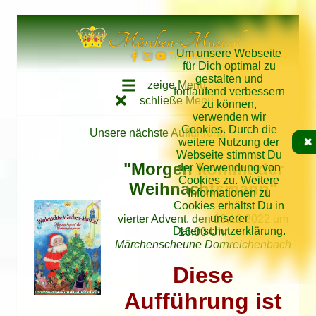
Direkt zum Inhalt springen
Märchen-Musical
Um unsere Webseite
Tickethotline: 034262/62640
für Dich optimal zu
gestalten und
zeige Menü
fortlaufend verbessern
schließe Menü
zu können,
verwenden wir
Cookies. Durch die
Unsere nächste Aufführung
weitere Nutzung der
✖
Webseite stimmst Du
"Morgen kommt der
der Verwendung von
Cookies zu. Weitere
Weihnachtsmann"
Informationen zu
Cookies erhältst Du in
unserer
vierter Advent, den 18.12.2022 um
Datenschutzerklärung
.
16:00 Uhr
Märchenscheune Dornreichenbach
Diese
Aufführung ist